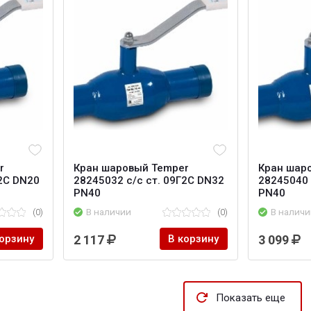
r
Кран шаровый Temper
Кран шар
Г2С DN20
28245032 с/с ст. 09Г2С DN32
28245040 
PN40
PN40
(0)
В наличии
(0)
В наличи
корзину
2 117
В корзину
3 099
Показать еще