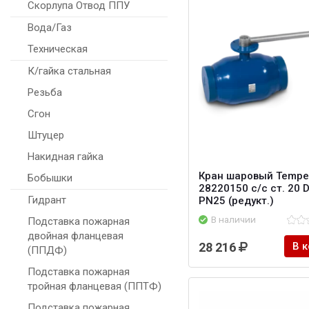
Скорлупа Отвод ППУ
Вода/Газ
Техническая
К/гайка стальная
Резьба
Сгон
Штуцер
Накидная гайка
Кран шаровый Tempe
Бобышки
28220150 с/с ст. 20 
Гидрант
PN25 (редукт.)
В наличии
Подставка пожарная
двойная фланцевая
28 216
В 
(ППДФ)
Подставка пожарная
тройная фланцевая (ППТФ)
Подставка пожарная