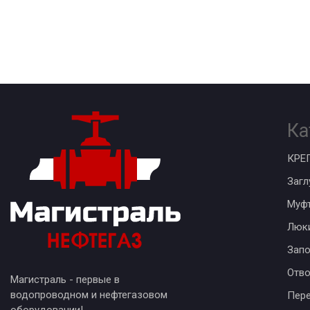
Ка
КРЕ
Загл
Муф
Люк
Запо
Отв
Магистраль - первые в
водопроводном и нефтегазовом
Пер
оборудовании!