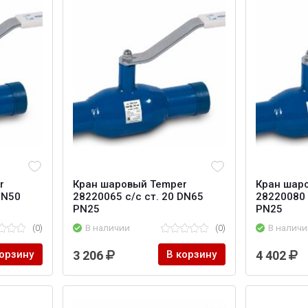
r
Кран шаровый Temper
Кран шар
DN50
28220065 с/с ст. 20 DN65
28220080 
PN25
PN25
(0)
В наличии
(0)
В наличи
корзину
3 206
В корзину
4 402