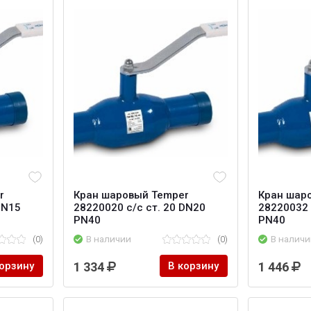
r
Кран шаровый Temper
Кран шар
DN15
28220020 с/с ст. 20 DN20
28220032 
PN40
PN40
(0)
В наличии
(0)
В наличи
корзину
1 334
В корзину
1 446