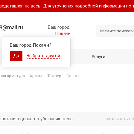
представлен не весь! Для уточнения подробной информации по 
8@mail.ru
Ваш город:
Покачи
Ваш город
Покачи
?
Да
Выбрать другой
Как купить
Услуги
ная арматура
—
Краны
—
Темпер
—
Сварные
растанию цены
по убыванию цены
Показывать по