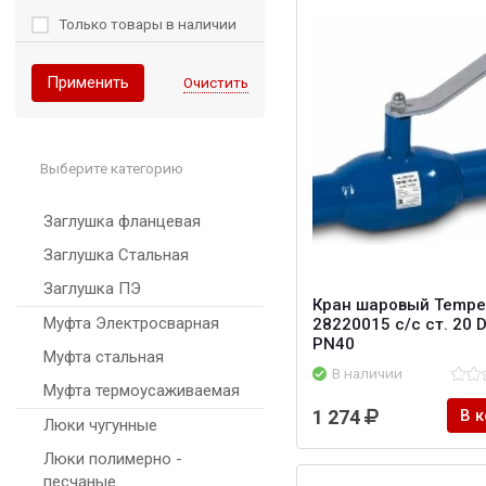
Только товары в наличии
Применить
Очистить
Выберите категорию
Заглушка фланцевая
Заглушка Стальная
Заглушка ПЭ
Кран шаровый Tempe
Муфта Электросварная
28220015 с/с ст. 20 
PN40
Муфта стальная
В наличии
Муфта термоусаживаемая
1 274
В 
Люки чугунные
Люки полимерно -
песчаные