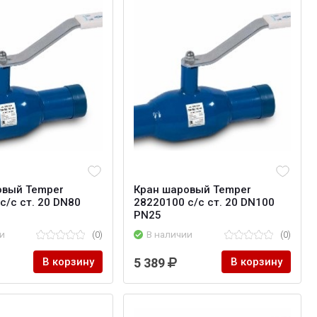
овый Temper
Кран шаровый Temper
с/с ст. 20 DN80
28220100 с/с ст. 20 DN100
PN25
и
(0)
В наличии
(0)
В корзину
5 389
В корзину