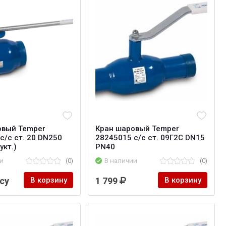
овый Temper
Кран шаровый Temper
с/с ст. 20 DN250
28245015 с/с ст. 09Г2С DN15
укт.)
PN40
и
(0)
В наличии
(0)
су
В корзину
1 799
В корзину