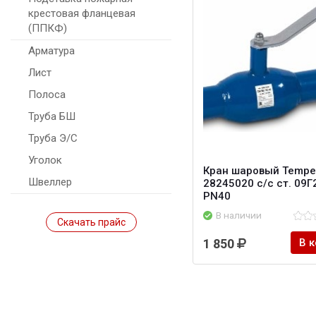
крестовая фланцевая
(ППКФ)
Арматура
Лист
Полоса
Труба БШ
Труба Э/С
Уголок
Кран шаровый Tempe
Швеллер
28245020 с/с ст. 09
PN40
В наличии
Скачать прайс
1 850
В 