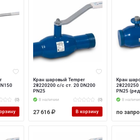
r
Кран шаровый Temper
Кран шар
DN150
28220200 с/с ст. 20 DN200
28220250 
PN25
PN25 (ред
(0)
В наличии
(0)
В наличи
корзину
27 616
В корзину
по запро