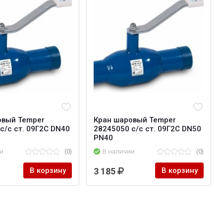
овый Temper
Кран шаровый Temper
с/с ст. 09Г2С DN40
28245050 с/с ст. 09Г2С DN50
PN40
и
(0)
В наличии
(0)
В корзину
3 185
В корзину