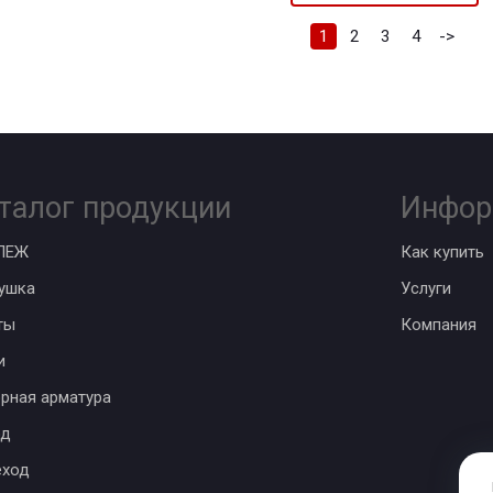
1
2
3
4
->
талог продукции
Инфор
ПЕЖ
Как купить
ушка
Услуги
ты
Компания
и
рная арматура
од
еход