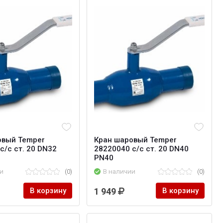
овый Temper
Кран шаровый Temper
с/с ст. 20 DN32
28220040 с/с ст. 20 DN40
PN40
и
(0)
В наличии
(0)
В корзину
1 949
В корзину